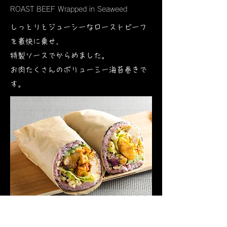
ROAST BEEF Wrapped in Seaweed
しっとりとジューシーなローストビーフ
を豪快に乗せ、
特製ソースでからめました。
お肉たくさんのボリューミー海苔巻きで
す。​