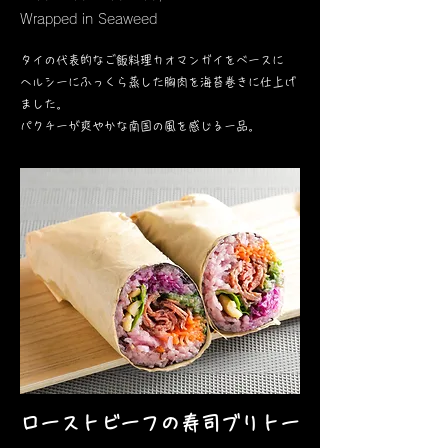
Wrapped in Seaweed
タイの代表的なご飯料理カオマンガイをベースに
ヘルシーにふっくら蒸した胸肉を海苔巻きに仕上げ
ました。
パクチーが爽やかな南国の風を感じる一品。​
ローストビーフの寿司ブリトー