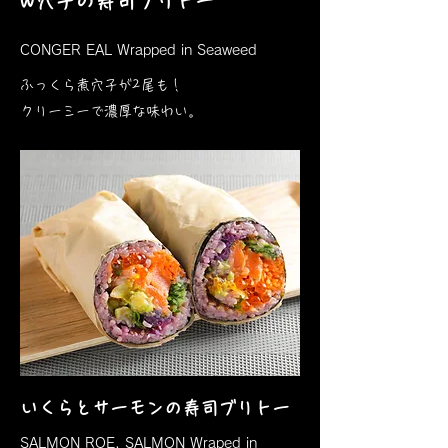
​W穴子の寿司ブリトー
CONGER EAL Wrapped in Seaweed
ふっくら煮穴子が2尾も！
クリーミーで濃厚な味わい。
いくらとサーモンの寿司ブリトー
SALMON ROE, SALMON Wraped in