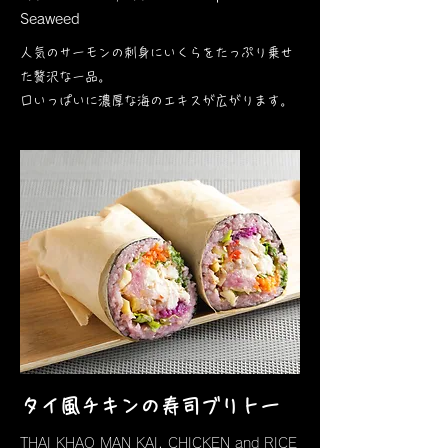
Seaweed
人気のサーモンの刺身にいくらをたっぷり乗せ
た贅沢な一品。
口いっぱいに濃厚な海のエキスが広がります。​
タイ風チキンの寿司ブリトー
THAI KHAO MAN KAI, CHICKEN and RICE